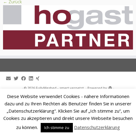
← Zurück
·
© 2026
FullyMeshed - smart vernetzt.
·
Powered by
·
Entworfen mit dem
Customizr-Theme
·
Diese Website verwendet Cookies - nähere Informationen
dazu und zu Ihren Rechten als Benutzer finden Sie in unserer
„Datenschutzerklärung“. Klicken Sie auf „Ich stimme zu“, um
Cookies zu akzeptieren und direkt unsere Webseite besuchen
zu können.
Datenschutzerklärung
Ich stimme zu